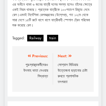
এর অধীনে থাকা ৬ জনের যাত্রী দলের সদস্য হলেও তাঁদের ক্ষেত্রে
একই নিয়ম থাকছে। প্রত্যেক যাত্রীকে ১০০শতাংশ রিফান্ড দেবে
রেল।এমনই নির্দেশিকা রেলমন্ত্রকের।উল্লেখ্য, গত ১২মে থেকে
সারা দেশে ১৫টি রুটে ধাপে ধাপে যাত্রীবাহী স্পেশাল ট্রেন পরিষেবা
শুরু করেছে রেল।
Tagged:
Railway
train
Post
Previous:
Next:
navigation
পুর-স্বাস্থ্যকর্মীদেরও
সোশ্যাল মিডিয়ায়
উৎসাহ ভাতা দেওয়ার
উত্তেজনা ছড়ানোর চেষ্টা
সিদ্ধান্ত
রুখতে প্রশাসনিক
তৎপরতা