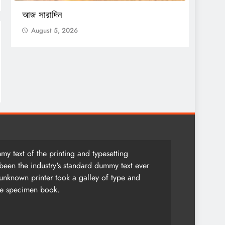
সেন্সাস
আজ সারাদিন
Augu
August 5, 2026
y text of the printing and typesetting
been the industry's standard dummy text ever
unknown printer took a galley of type and
pe specimen book.