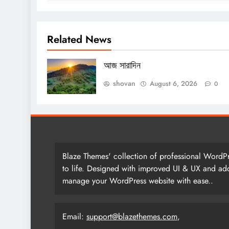
Related News
আজ সারাদিন
shovan
August 6, 2026
0
Blaze Themes' collection of professional WordPr
to life. Designed with improved UI & UX and add
manage your WordPress website with ease..
Email:
support@blazethemes.com
,