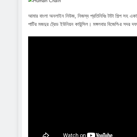
আমার বাংলা অনলাইন নিউজ, নিজস্ব প্রতিনিধিঃ টাটা শিল্প সহ এক
পাটির মজদুর ট্রেড ইউনিয়ন কাউন্সিল। মঙ্গলবার বিজেপি-র সদর দ