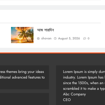
আজ সারাদিন
August 5, 2026
আজ সারাদিন
shovan
August 5, 2026
0
ess themes bring your ideas
Lorem Ipsum is simply dumm
itional advanced features to
industry. Lorem Ipsum has 
since the 1500s, when an 
scrambled it to make a ty
Abc Company
CEO