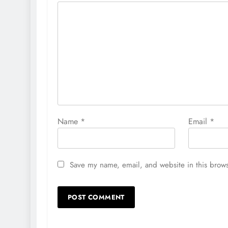
Name
*
Email
*
Save my name, email, and website in this brows