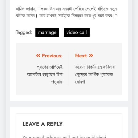
হামিদ জানান, “লকডাউন এর সময়টা পেরিয়ে গেলেই বাড়িতে নতুন
বউকে আনব। আর তখনই সবাইকে নিমন্ত্রণ করে খুব মজা করব।”
Tagged:
marriage
video call
Post
Previous:
Next:
navigation
প্রাণের তাগিদেই
করোনা বিপর্যয় মোকাবিলায়
আমেরিকা ছাড়ছেন চিনা
কেন্দ্রের আর্থিক প্যাকেজ
পড়ুয়ারা
ঘোষণা
LEAVE A REPLY
Your email address will not be published.