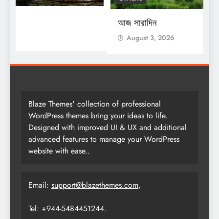
আজ সারাদিন
আ
August 3, 2026
Blaze Themes' collection of professional
WordPress themes bring your ideas to life.
Designed with improved UI & UX and additional
advanced features to manage your WordPress
website with ease..
Email:
support@blazethemes.com
,
Tel: +944-5484451244.