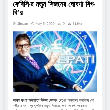
কেবিসি-র নতুন সিজনের ঘোষণা বিগ-
বি’র
Shovan
May 5, 2020
0
1 Mins
আমার বাংলা অনলাইন নিউজ ডেস্কঃ
দেশের অন্যতম জনপ্রিয় শো
কৌন বনেগা ক্রোড়পতির নতুন সিজনের কথা ঘোষণা করেছেন