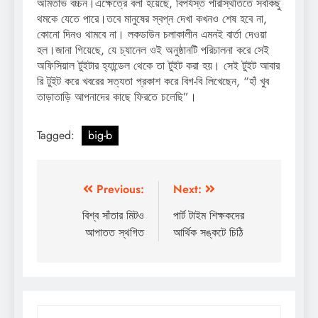
অমিতাভ বচ্চন।এক্ষেত্রে বলা হয়েছে, বিপর্যস্ত পরিস্থিতিতে সবকিছু
থমকে যেতে পারে।তবে মানুষের স্বপ্ন দেখা কখনও শেষ হবে না,
কোনো দিনও থামবে না। লকডাউন চলাকালীন এমনই বার্তা দেওয়া
হল।জানা গিয়েছে, যে চ্যানেল ওই অনুষ্ঠানটি পরিচালনা করে সেই
অফিসিয়াল টুইটার হ্যান্ডেল থেকে তা টুইট করা হয়। সেই টুইট আবার
রি টুইট করে খবরের সত্যতা প্রকাশ করে বিগ-বি লিখেছেন, “হাঁ খুব
তাড়াতাড়ি আপনাদের কাছে ফিরতে চলেছি”।
Tagged:
big-b
Post
Previous:
Next:
navigation
বিশ্ব সাঁতার মিটও
পার্ট টাইম শিক্ষকদের
আপাতত স্থগিত
আর্থিক সঙ্কটে চিঠি