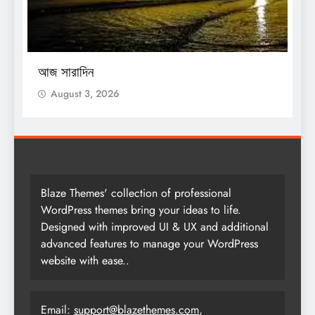
O
আজ সারাদিন
আ
August 3, 2026
Blaze Themes' collection of professional
WordPress themes bring your ideas to life.
Designed with improved UI & UX and additional
advanced features to manage your WordPress
website with ease..
Email:
support@blazethemes.com
,