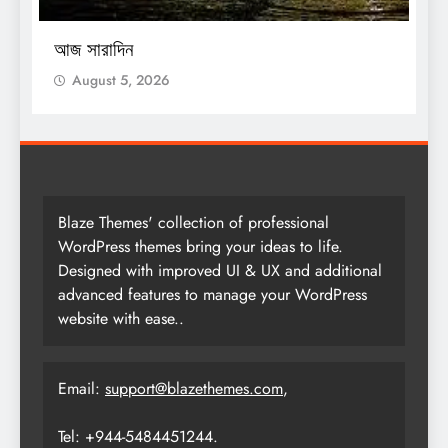
O
আজ সারাদিন
আ
August 5, 2026
Blaze Themes' collection of professional
WordPress themes bring your ideas to life.
Designed with improved UI & UX and additional
advanced features to manage your WordPress
website with ease..
Email:
support@blazethemes.com
,
Tel: +944-5484451244.