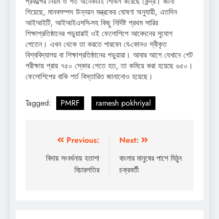
প্রকল্পের নিয়ম ও শর্ত অনেকটাই শিথিল করেছে কেন্দ্র। জানা
গিয়েছে, মানবসম্পদ উন্নয়ন মন্ত্রকের ঘোষণা অনুযায়ী, এতদিন
আইআইটি, আইআইএসসি-সহ কিছু নির্দিষ্ট প্রথম সারির
শিক্ষাপ্রতিষ্ঠানের পড়ুয়ারাই ওই ফেলোশিপে আবেদনের সুযোগ
পেতেন। এখন থেকে তা করতে পারবেন যে-কোনও স্বীকৃত
বিশ্ববিদ্যালয় বা শিক্ষাপ্রতিষ্ঠানের পড়ুয়ারা। আবার আগে যেখানে গেট
পরীক্ষায় প্রায় ৭৫০ স্কোর পেতে হত, তা কমিয়ে করা হয়েছে ৬৫০।
ফেলোশিপের বাকি শর্ত বিস্তারিত জানানোও হয়েছে।
Tagged:
PMRF
ramesh pokhriyal
Post
Previous:
Next:
navigation
বিদায় সংবর্ধনায় হতাশা
বাংলার মানুষের পাশে মিঠুন
বিচারপতির
চক্রবর্তী