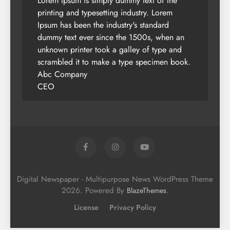
Lorem Ipsum is simply dummy text of the
printing and typesetting industry. Lorem
Ipsum has been the industry's standard
dummy text ever since the 1500s, when an
unknown printer took a galley of type and
scrambled it to make a type specimen book.
Abc Company
CEO
Digital Newspaper - Multipurpose News WordPress Theme
2026. Powered By
.
BlazeThemes
License
Privacy Policy