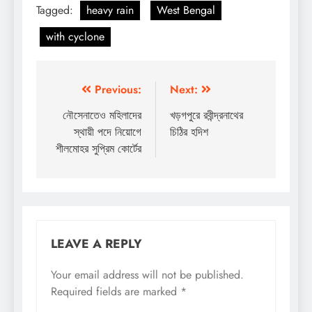
Tagged:
heavy rain
West Bengal
with cyclone
Post
Previous:
Next:
navigation
নৌসেনাতেও মহিলাদের
খড়গপুরে রবীন্দ্রনাথের
স্থায়ী পদে নিয়োগে
চিঠির হদিশ
শীলমোহর সুপ্রিম কোর্টের
LEAVE A REPLY
Your email address will not be published.
Required fields are marked
*