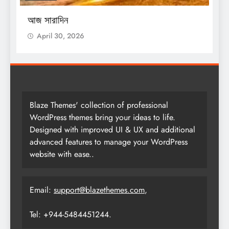
শ
স
আজ সারাদিন
April 30, 2026
Blaze Themes' collection of professional
WordPress themes bring your ideas to life.
Designed with improved UI & UX and additional
advanced features to manage your WordPress
website with ease..
Email:
support@blazethemes.com
,
Tel: +944-5484451244.